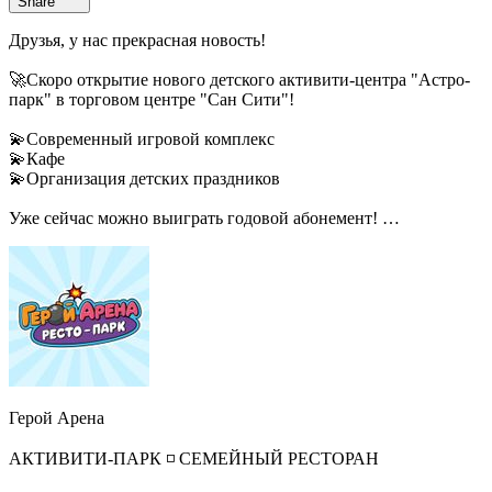
Share
Друзья, у нас прекрасная новость!
🚀Скоро открытие нового детского активити-центра "Астро-
парк" в торговом центре "Сан Сити"!
💫Современный игровой комплекс
💫Кафе
💫Организация детских праздников
Уже сейчас можно выиграть годовой абонемент!
➡️Переходите по ссылкам и участвуйте:
МАХ:
👉
https://max.ru/id2367043098_biz/AZ5fpg-CJhs
👉Тelegram:
https://t.me/astropark_sochi/11
Подписывайтесь на нас в соц сетях и узнавайте первыми об
открытии и акциях!
Герой Арена
До встречи в "Астро-Парке"
АКТИВИТИ-ПАРК ◽ СЕМЕЙНЫЙ РЕСТОРАН
Контакты: