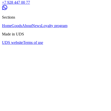
+7 928 447 00 77
сайт
https://astro-park.ru/
Вк
https://vk.ru/astropark_sochi
ТЦ «Сан Сити» 2 этаж
Сочи, Северная 6
Sections
Home
Goods
About
News
Loyalty program
Made in UDS
UDS website
Terms of use