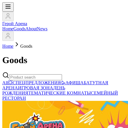
Герой Арена
Home
Goods
About
News
Home
Goods
Goods
All
💥СПЕЦПРЕДЛОЖЕНИЯ
🥳АФИША
БАТУТНАЯ
АРЕНА
ИГРОВАЯ ЗОНА
ДЕНЬ
РОЖДЕНИЯ
ТЕМАТИЧЕСКИЕ КОМНАТЫ
СЕМЕЙНЫЙ
РЕСТОРАН