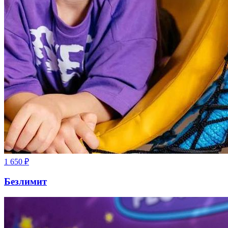
1 650
₽
Безлимит