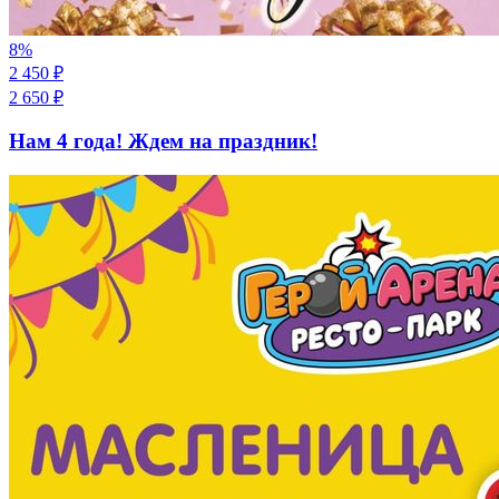
8
%
2 450
₽
2 650
₽
Нам 4 года! Ждем на праздник!