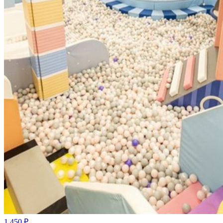
1 450
₽