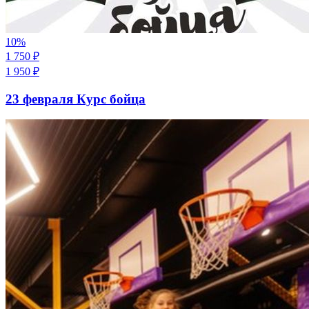
10
%
1 750
₽
1 950
₽
23 февраля Курс бойца