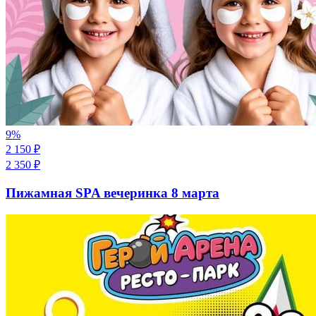
9
%
2 150
₽
2 350
₽
Пижамная SPA вечеринка 8 марта